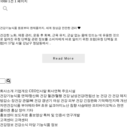
Total 1건
1 페이지
건강기능식품 원료부터 완제품까지, 세계 정상급 깐깐한 관리
건강한 노화, 체중 관리, 운동 후 회복, 근육 유지, 군살 없는 몸매 만드는 데 유용한 것으
로 알려진 유청 단백질 관련 정보를 소비자에게 바로 알리기 위한 포럼(유청 단백질 포
럼)이 17일 서울 강남구 청담동에서 ..
Read More
회사소개
기업개요
CEO인사말
회사연혁
주요시설
건강기능식품
면역/항산화 건강
혈관/혈행 건강
남성건강/전립선
눈 건강
간 건강
체지
방감소·장건강
관절/뼈 건강
갱년기 여성 건강
피부 건강
긴장완화
기억력/인지력 개선
자연건강식품
부아메라
6H 초유
실크아미노산
침향
사슴태반
프리바이오틱스
천연
콜라겐
홍삼
장어
기타
홍보센터
보도자료
홍보영상
특허 및 인증서
연구개발
고객센터
고객센터
건강정보
건강소식 마당
기능식품 정보