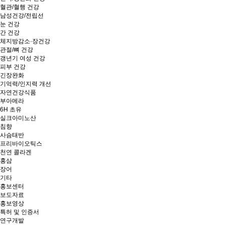
혈관/혈행 건강
남성건강/전립선
눈 건강
간 건강
체지방감소·장건강
관절/뼈 건강
갱년기 여성 건강
피부 건강
긴장완화
기억력/인지력 개선
자연건강식품
부아메라
6H 초유
실크아미노산
침향
사슴태반
프리바이오틱스
천연 콜라겐
홍삼
장어
기타
홍보센터
보도자료
홍보영상
특허 및 인증서
연구개발