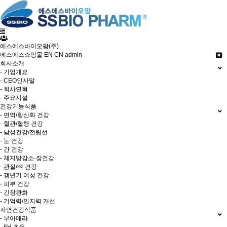
에스에스바이오팜(주)
에스에스쇼핑몰
EN
CN
admin
회사소개
- 기업개요
- CEO인사말
- 회사연혁
- 주요시설
건강기능식품
- 면역/항산화 건강
- 혈관/혈행 건강
- 남성건강/전립선
- 눈 건강
- 간 건강
- 체지방감소·장건강
- 관절/뼈 건강
- 갱년기 여성 건강
- 피부 건강
- 긴장완화
- 기억력/인지력 개선
자연건강식품
- 부아메라