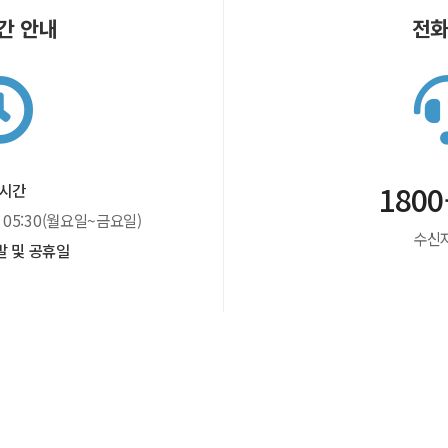
간 안내
전
1800
시간
05:30
(월요일~금요일)
수신
말 및 공휴일
폭언, 욕설 등에 의해 정상적인 상담이 어려운 경우 경고 후 상담서비스가 종료될
의 폭언 등으로 인한 건강장해 예방조치)