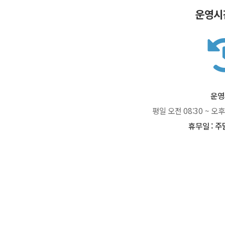
운영시
운영
평일 오전 08:30 ~ 오후 
휴무일 : 주
- 고객응대담당자 보호를 위해 상담 중 
- [산업안전보건법] 제26조의 2 (고객