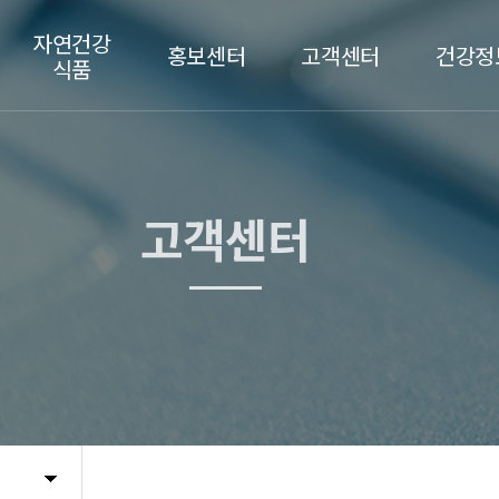
자연건강
홍보센터
고객센터
건강정
식품
부아메라
보도자료
고객센터
건강소식 
6H 초유
홍보영상
기능식품 
실크아미노산
특허 및 인증서
고객센터
침향
연구개발
사슴태반
프리바이오틱스
천연 콜라겐
홍삼
장어
기타