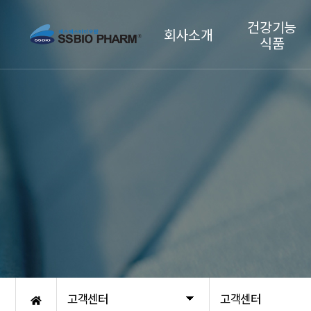
건강기능
회사소개
식품
기업개요
면역/항산화 건강
CEO인사말
혈관/혈행 건강
회사연혁
남성건강/전립선
주요시설
눈 건강
간 건강
체지방감소·장건강
관절/뼈 건강
갱년기 여성 건강
피부 건강
긴장완화
기억력/인지력 개
고객센터
고객센터
선