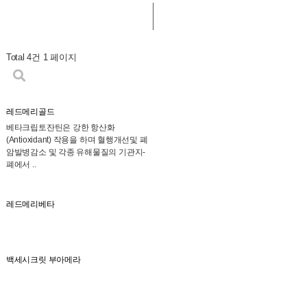
Total 4건
1 페이지
레드메리골드
베타크립토잔틴은 강한 항산화
(Antioxidant) 작용을 하며 혈행개선및 폐
암발병감소 및 각종 유해물질의 기관지-
폐에서 ..
레드메리베타
백세시크릿 부아메라