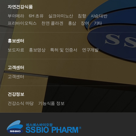
자연건강식품
부아메라
6H 초유
실크아미노산
침향
사슴태반
프리바이오틱스
천연 콜라겐
홍삼
장어
기타
홍보센터
보도자료
홍보영상
특허 및 인증서
연구개발
고객센터
고객센터
건강정보
건강소식 마당
기능식품 정보