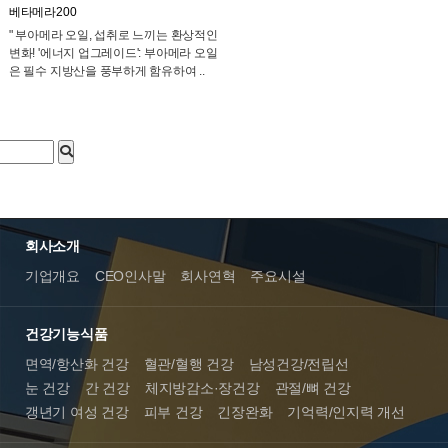
베타메라200
" 부아메라 오일, 섭취로 느끼는 환상적인
변화! '에너지 업그레이드': 부아메라 오일
은 필수 지방산을 풍부하게 함유하여 ..
회사소개
기업개요
CEO인사말
회사연혁
주요시설
건강기능식품
면역/항산화 건강
혈관/혈행 건강
남성건강/전립선
눈 건강
간 건강
체지방감소·장건강
관절/뼈 건강
갱년기 여성 건강
피부 건강
긴장완화
기억력/인지력 개선