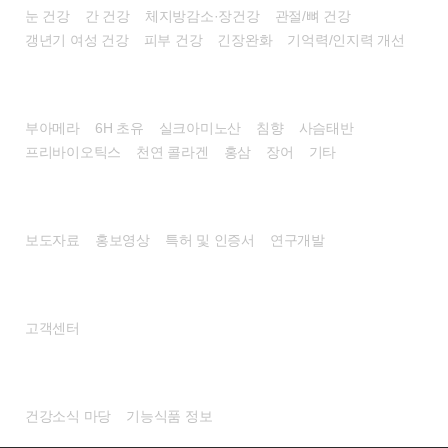
눈 건강
간 건강
체지방감소·장건강
관절/뼈 건강
갱년기 여성 건강
피부 건강
긴장완화
기억력/인지력 개선
자연건강식품
부아메라
6H 초유
실크아미노산
침향
사슴태반
프리바이오틱스
천연 콜라겐
홍삼
장어
기타
홍보센터
보도자료
홍보영상
특허 및 인증서
연구개발
고객센터
고객센터
건강정보
건강소식 마당
기능식품 정보