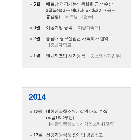
5월
베트남 건강기능식품협회 금상 수상
3품목(씀바귀덴타타, 파워라이프골드,
홍삼정)
[베트남 보건국]
3월
여성기업 등록
[여성가족부]
2월
충남대 링크산업단 가족회사 협약
[충남대학교]
1월
벤처제조업 허가등록
[중소벤처기업부]
2014
12월
대한민국창조신지식인 대상 수상
(식품R&D부문)
[대한민국창조신지식인조직위원회]
12월
건강기능식품 판매업 영업신고