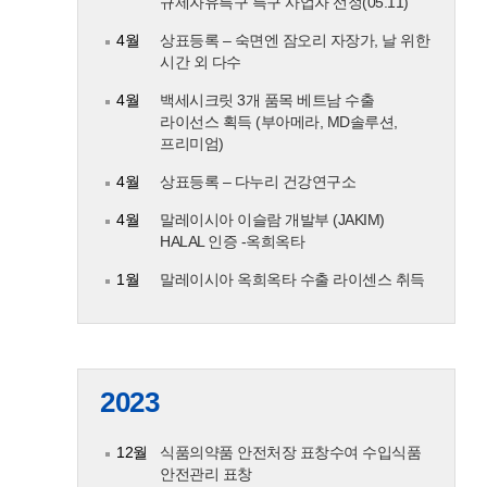
규제자유특구 특구 사업자 선정(05.11)
4월
상표등록 – 숙면엔 잠오리 자장가, 날 위한
시간 외 다수
4월
백세시크릿 3개 품목 베트남 수출
라이선스 획득 (부아메라, MD솔루션,
프리미엄)
4월
상표등록 – 다누리 건강연구소
4월
말레이시아 이슬람 개발부 (JAKIM)
HALAL 인증 -옥희옥타
1월
말레이시아 옥희옥타 수출 라이센스 취득
2023
12월
식품의약품 안전처장 표창수여 수입식품
안전관리 표창