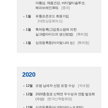
야황삼, 채움건강, 바티멀티솔루션,
해피브레인365)
[중국]
1월
유통표준코드 회원가입
[대한상공회의소]
1월
특허등록(고압효소법에 의한
실크펩타이드의 생산방법)
[특허청]
1월
상표등록증(아이빛나라 눈)
[특허청]
2020
12월
모범 납세자 선정 표창 수상
[국세청]
12월
2020충청권 산학연 우수성과 연합 발표회
(수상)
[한국산학협회장]
12월
상표등록증(실크랑아미노프로틴)