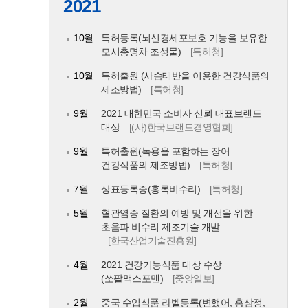
2021
10월
특허등록(뇌신경세포보호 기능을 보유한
모시총명차 조성물)
[특허청]
10월
특허출원 (사슴태반을 이용한 건강식품의
제조방법)
[특허청]
9월
2021 대한민국 소비자 신뢰 대표브랜드
대상
[(사)한국브랜드경영협회]
9월
특허출원(녹용을 포함하는 장어
건강식품의 제조방법)
[특허청]
7월
상표등록증(홍록비수리)
[특허청]
5월
혈관염증 질환의 예방 및 개선을 위한
초음파 비수리 제조기술 개발
[한국산업기술진흥원]
4월
2021 건강기능식품 대상 수상
(쏘팔맥스포맨)
[중앙일보]
2월
중국 수입식품 라벨등록(변했어, 홍삼정,