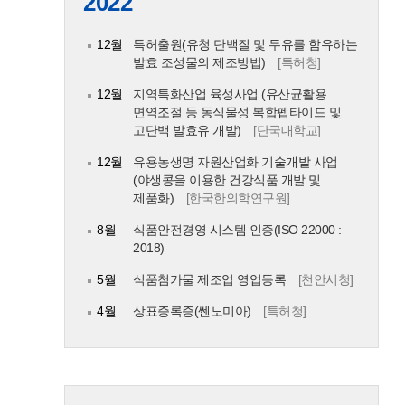
2022
12월
특허출원(유청 단백질 및 두유를 함유하는
발효 조성물의 제조방법)
[특허청]
12월
지역특화산업 육성사업 (유산균활용
면역조절 등 동식물성 복합펩타이드 및
고단백 발효유 개발)
[단국대학교]
12월
유용농생명 자원산업화 기술개발 사업
(야생콩을 이용한 건강식품 개발 및
제품화)
[한국한의학연구원]
8월
식품안전경영 시스템 인증(ISO 22000 :
2018)
5월
식품첨가물 제조업 영업등록
[천안시청]
4월
상표증록증(쎈노미아)
[특허청]