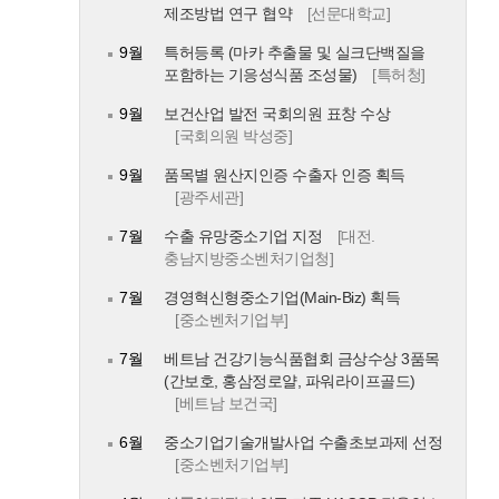
제조방법 연구 협약
[선문대학교]
9월
특허등록 (마카 추출물 및 실크단백질을
포함하는 기응성식품 조성물)
[특허청]
9월
보건산업 발전 국회의원 표창 수상
[국회의원 박성중]
9월
품목별 원산지인증 수출자 인증 획득
[광주세관]
7월
수출 유망중소기업 지정
[대전.
충남지방중소벤처기업청]
7월
경영혁신형중소기업(Main-Biz) 획득
[중소벤처기업부]
7월
베트남 건강기능식품협회 금상수상 3품목
(간보호, 홍삼정로얄, 파워라이프골드)
[베트남 보건국]
6월
중소기업기술개발사업 수출초보과제 선정
[중소벤처기업부]