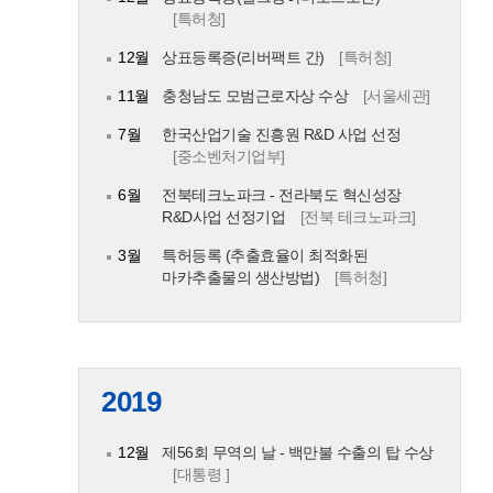
[특허청]
12월
상표등록증(리버팩트 간)
[특허청]
11월
충청남도 모범근로자상 수상
[서울세관]
7월
한국산업기술 진흥원 R&D 사업 선정
[중소벤처기업부]
6월
전북테크노파크 - 전라북도 혁신성장
R&D사업 선정기업
[전북 테크노파크]
3월
특허등록 (추출효율이 최적화된
마카추출물의 생산방법)
[특허청]
2019
12월
제56회 무역의 날 - 백만불 수출의 탑 수상
[대통령 ]