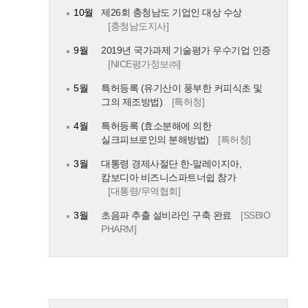
10월
제26회 충청남도 기업인 대상 수상
[충청남도지사]
9월
2019년 국가과제 기술평가 우수기업 인증
[NICE평가정보㈜]
5월
특허등록 (유기산이 풍부한 커피식초 및
그의 제조방법)
[특허청]
4월
특허등록 (효소분해에 의한
실크피브로인의 분해방법)
[특허청]
3월
대통령 경제사절단 한-말레이지아,
캄보디아 비즈니스파트너쉽 참가
[대통령/무역협회]
3월
초음파 추출 설비라인 구축 완료
[SSBIO
PHARM]