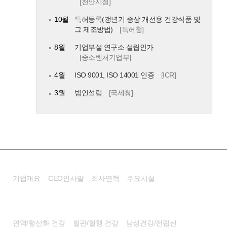
[천안시청]
10월
특허등록(갱년기 증상 개선용 건강식품 및
그 제조방법)
[특허청]
8월
기업부설 연구소 설립인가
[중소벤처기업부]
4월
ISO 9001, ISO 14001 인증
[ICR]
3월
법인설립
[국세청]
회사소개
기업개요
CEO인사말
회사연혁
주요시설
건강기능식품
면역/항산화 건강
혈관/혈행 건강
남성건강/전립선