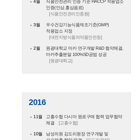
4월
식품안전관리 인증 기준 HACCP 적용업소
인증(인삼,홍삼음료)
[식품안전관리인증원]
3월
우수건강기능식품제조기준(GMP)
적용업소 지정
[대전지방식품의약품안전청]
2월
원광대학교 마카 연구개발 R&D 협약체결,
마카추출분말 100%SD공법 성공
[원광대학교]
2016
11월
고흥수협 다시마 원료구매 협력 업무협약
체결
[고흥수협]
10월
남성의원 김도리원장 연구개발 및
기술제휴 협약 체결
[김도리원장]