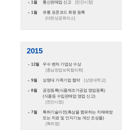
1월
통신판매업 신고
[천안시청]
1월
유통 표준코드 회원 등록
[대한상공회의소]
2015
12월
우수 벤처 기업상 수상
[충남창업보육협의회]
9월
상명대 가족기업 협약
[상명대학교]
8월
공장등록(식품제조가공업 영업등록)
(식품등 수입판매업 영업 신고)
[천안시청]
7월
특허기술이전(흑삼을 함유하는 치매예방
또는 치료 및 인지기능 개선 조성물)
[특허청]