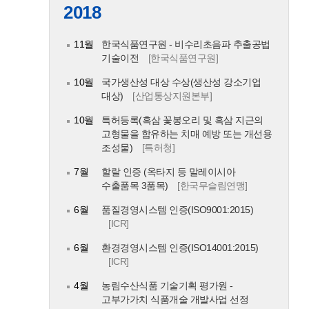
2018
11월
한국식품연구원 - 비수리초음파 추출공법
기술이전
[한국식품연구원]
10월
국가생산성 대상 수상(생산성 강소기업
대상)
[산업통상지원본부]
10월
특허등록(흑삼 꽃봉오리 및 흑삼 지근의
고형물을 함유하는 치매 예방 또는 개선용
조성물)
[특허청]
7월
할랄 인증 (옥타지 등 말레이시아
수출품목 3품목)
[한국무슬림연맹]
6월
품질경영시스템 인증(ISO9001:2015)
[ICR]
6월
환경경영시스템 인증(ISO14001:2015)
[ICR]
4월
농림수산식품 기술기획 평가원 -
고부가가치 식품개술 개발사업 선정