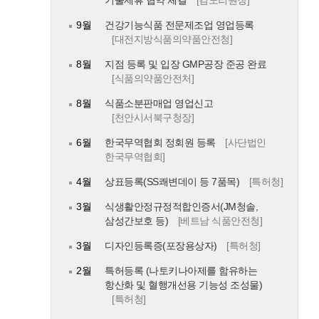
9월
건강기능식품 전문제조업 영업등록
[대전지방식품의약품안전청]
8월
지점 등록 및 입장 GMP공장 준공 완료
[식품의약품안전처]
8월
식품소분판매업 영업신고
[천안시서북구청장]
6월
한국무역협회 정회원 등록
[사단법인
한국무역협회]
4월
상표등록(SS쾌변데이 등 7품목)
[특허청]
3월
식생활안정규정적합인증서(JM청솔,
삼성간보호 등)
[베트남 식품안전청]
3월
디자인등록증(포장용상자)
[특허청]
2월
특허등록 (나토키나아제를 함유하는
항산화 및 혈행개선용 기능성 조성물)
[특허청]