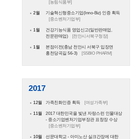
[농림식품부]
2월
기술혁신형중소기업(Inno-Biz) 인증 획득
[중소벤처기업부]
1월
건강기능식품 영업신고(일반판매업,
전문판매업)
[천안시서북구청장]
1월
본점이전(충남 천안시 서북구 입장면
홍천당곡길 56-3)
[SSBIO PHARM]
2017
12월
가족친화인증 획득
[여성가족부]
11월
2017 대한민국을 빛낸 자랑스런 인물대상
- 중소기업벤처기업부장관 표창장 수상
[중소벤처기업부]
10월
선문대학교 - 아미노산 실크간장에 대한