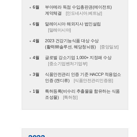
6월
부아메라 독점 수입총판권(에이전트)
계약체결
[인도네시아,베트남]
6월
말레이시아 해외지사 법인설립
[말레이시아]
4월
2023 건강기능식품 대상 수상
(활력88솔루션, 혜당청뇌원)
[중앙일보]
4월
글로벌 강소기업 1,000+ 지정패 수상
[중소기업벤처기업부]
3월
식품안전관리 인증 기준 HACCP 적용업소
인증 (캔디류)
[식품안전관리인증원]
1월
특허등록(비수리 추출물을 함유하는 식품
조성물)
[특허청]