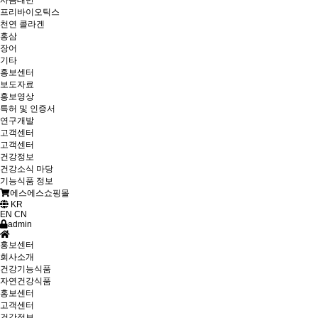
사슴태반
프리바이오틱스
천연 콜라겐
홍삼
장어
기타
홍보센터
보도자료
홍보영상
특허 및 인증서
연구개발
고객센터
고객센터
건강정보
건강소식 마당
기능식품 정보
에스에스쇼핑몰
KR
EN
CN
admin
홍보센터
회사소개
건강기능식품
자연건강식품
홍보센터
고객센터
건강정보