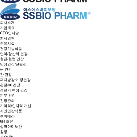
회사소개
기업개요
CEO인사말
회사연혁
주요시설
건강기능식품
면역/항산화 건강
혈관/혈행 건강
남성건강/전립선
눈 건강
간 건강
체지방감소·장건강
관절/뼈 건강
갱년기 여성 건강
피부 건강
긴장완화
기억력/인지력 개선
자연건강식품
부아메라
6H 초유
실크아미노산
침향