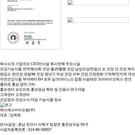
회사소개
기업개요
CEO인사말
회사연혁
주요시설
건강기능식품
면역/항산화 건강
혈관/혈행 건강
남성건강/전립선
눈 건강
간 건강
체지
방감소·장건강
관절/뼈 건강
갱년기 여성 건강
피부 건강
긴장완화
기억력/인지력 개선
자연건강식품
부아메라
6H 초유
실크아미노산
침향
사슴태반
프리바이오틱스
천연
콜라겐
홍삼
장어
기타
홍보센터
보도자료
홍보영상
특허 및 인증서
연구개발
고객센터
고객센터
건강정보
건강소식 마당
기능식품 정보
에스에스바이오팜(주)
대표 : 김옥희
본사/공장 : 충남 천안시 서북구 입장면 홍천당곡길 56-3
사업자등록번호 : 314-86-58007