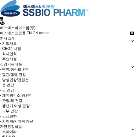
에스에스바이오팜(주)
에스에스쇼핑몰
EN
CN
admin
회사소개
- 기업개요
- CEO인사말
- 회사연혁
- 주요시설
건강기능식품
- 면역/항산화 건강
- 혈관/혈행 건강
- 남성건강/전립선
- 눈 건강
- 간 건강
- 체지방감소·장건강
- 관절/뼈 건강
- 갱년기 여성 건강
- 피부 건강
- 긴장완화
- 기억력/인지력 개선
자연건강식품
- 부아메라