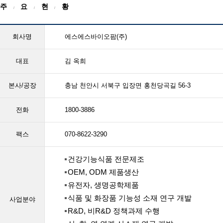
주
요
현
황
/
/
/
회사명
에스에스바이오팜(주)
대표
김 옥희
본사/공장
충남 천안시 서북구 입장면 홍천당곡길 56-3
전화
1800-3886
팩스
070-8622-3290
건강기능식품 전문제조
OEM, ODM 제품생산
유전자, 생명공학제품
식품 및 화장품 기능성 소재 연구 개발
사업분야
R&D, 비R&D 정책과제 수행