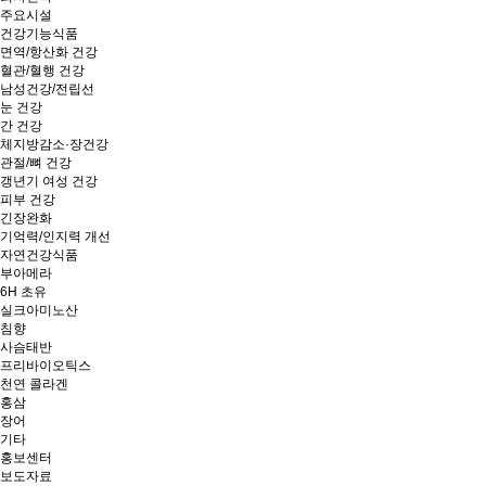
주요시설
건강기능식품
면역/항산화 건강
혈관/혈행 건강
남성건강/전립선
눈 건강
간 건강
체지방감소·장건강
관절/뼈 건강
갱년기 여성 건강
피부 건강
긴장완화
기억력/인지력 개선
자연건강식품
부아메라
6H 초유
실크아미노산
침향
사슴태반
프리바이오틱스
천연 콜라겐
홍삼
장어
기타
홍보센터
보도자료