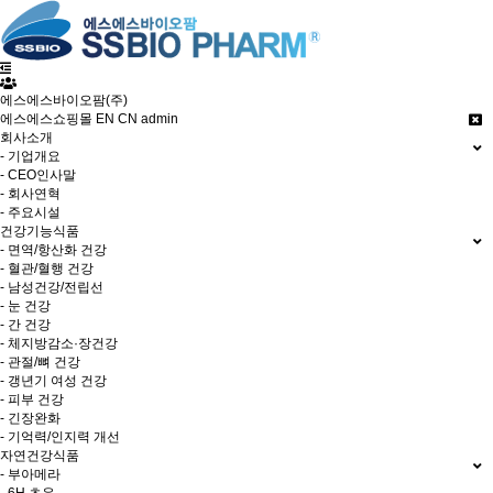
에스에스바이오팜(주)
에스에스쇼핑몰
EN
CN
admin
회사소개
- 기업개요
- CEO인사말
- 회사연혁
- 주요시설
건강기능식품
- 면역/항산화 건강
- 혈관/혈행 건강
- 남성건강/전립선
- 눈 건강
- 간 건강
- 체지방감소·장건강
- 관절/뼈 건강
- 갱년기 여성 건강
- 피부 건강
- 긴장완화
- 기억력/인지력 개선
자연건강식품
- 부아메라