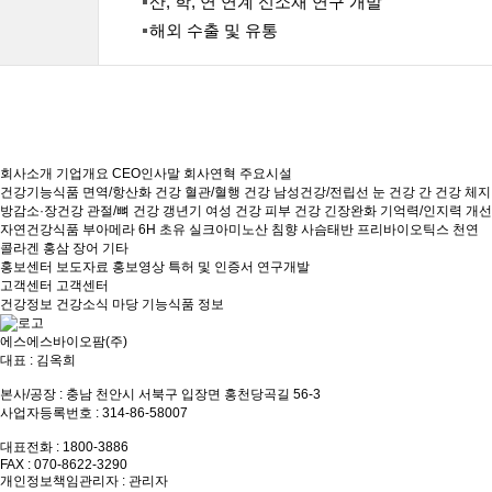
산, 학, 연 연계 신소재 연구 개발
해외 수출 및 유통
회사소개
기업개요
CEO인사말
회사연혁
주요시설
건강기능식품
면역/항산화 건강
혈관/혈행 건강
남성건강/전립선
눈 건강
간 건강
체지
방감소·장건강
관절/뼈 건강
갱년기 여성 건강
피부 건강
긴장완화
기억력/인지력 개선
자연건강식품
부아메라
6H 초유
실크아미노산
침향
사슴태반
프리바이오틱스
천연
콜라겐
홍삼
장어
기타
홍보센터
보도자료
홍보영상
특허 및 인증서
연구개발
고객센터
고객센터
건강정보
건강소식 마당
기능식품 정보
에스에스바이오팜(주)
대표 : 김옥희
본사/공장 : 충남 천안시 서북구 입장면 홍천당곡길 56-3
사업자등록번호 : 314-86-58007
대표전화 : 1800-3886
FAX : 070-8622-3290
개인정보책임관리자 : 관리자