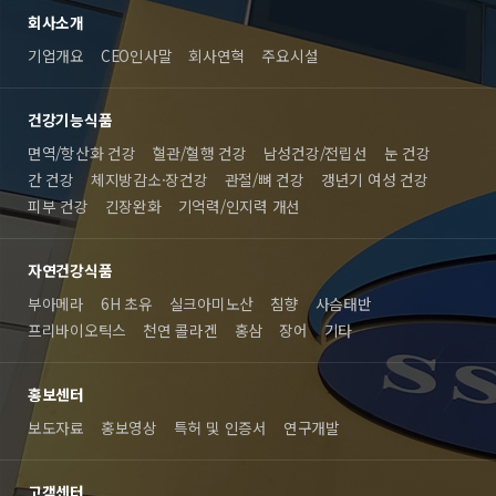
회사소개
기업개요
CEO인사말
회사연혁
주요시설
건강기능식품
면역/항산화 건강
혈관/혈행 건강
남성건강/전립선
눈 건강
간 건강
체지방감소·장건강
관절/뼈 건강
갱년기 여성 건강
피부 건강
긴장완화
기억력/인지력 개선
자연건강식품
부아메라
6H 초유
실크아미노산
침향
사슴태반
프리바이오틱스
천연 콜라겐
홍삼
장어
기타
홍보센터
보도자료
홍보영상
특허 및 인증서
연구개발
고객센터