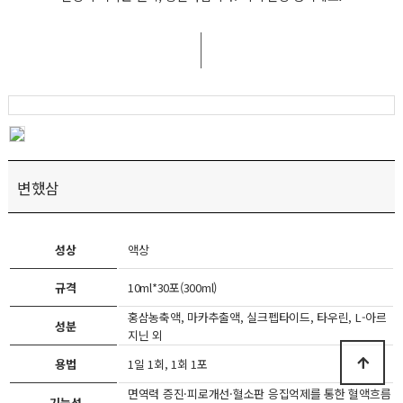
변했삼
성상
액상
규격
10ml*30포(300ml)
홍삼농축액, 마카추출액, 실크펩타이드, 타우린, L-아르
성분
지닌 외
용법
1일 1회, 1회 1포
면역력 증진·피로개선·혈소판 응집억제를 통한 혈액흐름
기능성